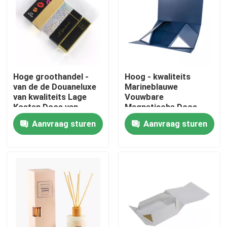
Over ons
Fabriekstocht
Hoge groothandel -
Hoog - kwaliteits
van de de Douaneluxe
Marineblauwe
Kwaliteitscontrole
van kwaliteits Lage
Vouwbare
Kosten Doos van
Magnetische Doos
Kraftpapier de
met Zilveren Logo
Aanvraag sturen
Aanvraag sturen
Neem contact met ons op
Kleurrijke
Stamped
Vastgestelde
Kosmetische
Vraag een offerte
druk verpakkende doos
Vape-verpakkingsdoos