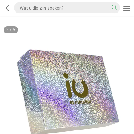
2
/
5