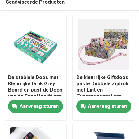
Geadviseerde Producten
De stabiele Doos met
De kleurrijke Giftdoos
Kleurrijke Druk Grey
paste Dubbele Zijdruk
Board en past de Doos
met Lint en
van de Groottegift aan
Tussenvoegsel aan
Thuis
Aanvraag sturen
Aanvraag sturen
Producten
Video's