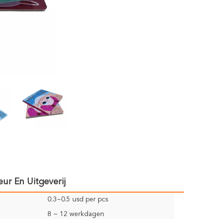
r En Uitgeverij
0.3~0.5 usd per pcs
8 ~ 12 werkdagen