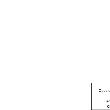
Optie o
Gro
Kl