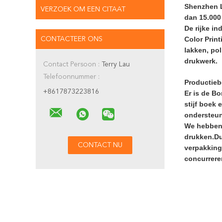
Shenzhen Lx
VERZOEK OM EEN CITAAT
dan 15.000 
De rijke i
Color Prin
CONTACTEER ONS
lakken, po
drukwerk.
Contact Persoon :
Terry Lau
Telefoonnummer :
Productieb
+8617873223816
Er is de Bo
stijf boek 
ondersteune
We hebben 
drukken.Du
verpakking
concurrere