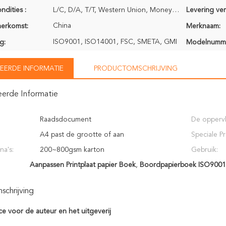
ndities :
L/C, D/A, T/T, Western Union, MoneyGram
Levering ve
China
herkomst:
Merknaam:
ISO9001, ISO14001, FSC, SMETA, GMI
g:
Modelnumm
EERDE INFORMATIE
PRODUCTOMSCHRIJVING
eerde Informatie
Raadsdocument
De oppervl
A4 past de grootte of aan
Speciale P
na's:
200~800gsm karton
Gebruik:
Aanpassen Printplaat papier Boek
,
Boordpapierboek ISO9001
chrijving
ce voor de auteur en het uitgeverij