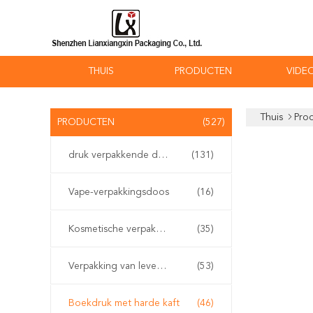
THUIS
PRODUCTEN
VIDEO
Thuis
Pro
PRODUCTEN
(527)
druk verpakkende doos
(131)
Vape-verpakkingsdoos
(16)
Kosmetische verpakkende doos
(35)
Verpakking van levensmiddelen
(53)
Boekdruk met harde kaft
(46)