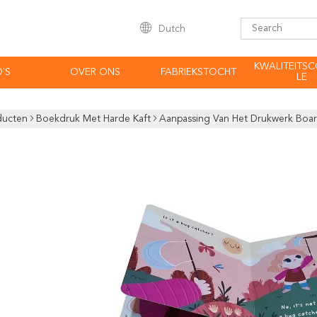
Dutch
KWALITEITS
'S
OVER ONS
FABRIEKSTOCHT
LE
ducten
Boekdruk Met Harde Kaft
Aanpassing Van Het Drukwerk Boar