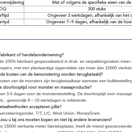
verwijdering
Mat of volgens de specifieke eisen van de 
OQ
300 stuks
ftijd
Ongeveer 3 werkdagen, afhankelijk van het 
ertyd
Ongeveer 7~9 dagen, afhankelijk van de hoe
fabrikant of handelsonderneming?
n de 100% fabrikant gespecialiseerd in druk- en verpakkingszaken mee
kopers, met een plantaardige oppervlakte van meer dan 15000 vierkan
 de kosten van de bemonstering worden terugbetaald?
kosten van de monsters zijn terugbetaalbaar wanneer een bulkbestelling 
de doorlooptijd voor monster en massaproductie?
n 3-5 dagen voor de monsterbestelling. De doorlooptijd voor massapr
etc., gewoonlijk 8 ~ 10 werkdagen is voldoende.
etaalmethoden accepteren jullie?
 verzekeringsorder, T/T, L/C, West Union, MoneyGram.
zou u bij ons moeten kopen en niet bij andere leveranciers?
n 15000 vierkante meter fabrieksplaats; heeft de meest geavanceerde