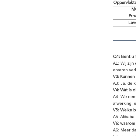
Oppervlakte
M
Proe
Lev
Q1: Bent u 
A1: Wij zij
ervaren ver
V3: Kunnen
A3: Ja, de 
V4: Wat is 
A4: We neme
afwerking, 
V5: Welke b
A5: Alibaba
V6: waarom 
A6: Meer da