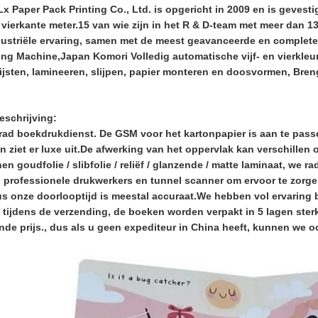
 Paper Pack Printing Co., Ltd. is opgericht in 2009 en is gevesti
vierkante meter.15 van wie zijn in het R & D-team met meer dan 13+
ndustriële ervaring, samen met de meest geavanceerde en complete 
ting Machine,Japan Komori Volledig automatische vijf- en vierkle
lijsten, lamineeren, slijpen, papier monteren en doosvormen, Bre
eschrijving:
rad boekdrukdienst. De GSM voor het kartonpapier is aan te passe
en ziet er luxe uit.De afwerking van het oppervlak kan verschillen
n goudfolie / slibfolie / reliëf / glanzende / matte laminaat, we r
professionele drukwerkers en tunnel scanner om ervoor te zorgen 
s onze doorlooptijd is meestal accuraat.We hebben vol ervaring 
 tijdens de verzending, de boeken worden verpakt in 5 lagen ste
nde prijs., dus als u geen expediteur in China heeft, kunnen we 