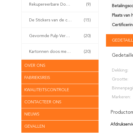
Rekupereerbare Document Giftzakken
(9)
Betalingsco
Plaats van 
De Stickers van de compensatiedruk
(15)
Certificerin
Gevormde Pulp Verpakking
(20)
GEDETAILL
Kartonnen doos met rits
(20)
Gedetaill
OVER ONS
Dekking:
FABRIEKSREIS
Grootte:
Binnenpagi
KWALITEITSCONTROLE
Markeren:
CONTACTEER ONS
Productoms
NIEUWS
Afdrukservi
GEVALLEN