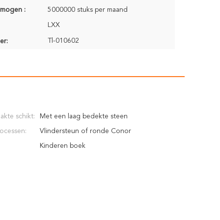
rmogen :
5000000 stuks per maand
LXX
Tl-010602
er:
akte schikt:
Met een laag bedekte steen
rocessen:
Vlindersteun of ronde Conor
Kinderen boek