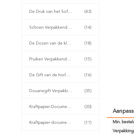
De Druk van het Softcoverboek
(43)
Schoen Verpakkende Dozen
(14)
De Dozen van de kledingsverpakking
(18)
Pruiken Verpakkende Doos
(15)
De Gift van de horlogedoos Verpakking
(16)
Douanegift Verpakking
(35)
Kraftpapier-Document Verpakkend Vakje
(30)
Aanpass
Min. bestela
Kraftpapier-document zak
(11)
Verpakking 